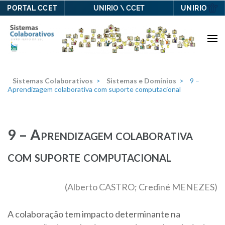
PORTAL CCET
UNIRIO
UNIRIO \ CCET
Skip
to
content
(Press
Enter)
Sistemas Colaborativos
>
Sistemas e Domínios
>
9 –
Aprendizagem colaborativa com suporte computacional
9 – Aprendizagem colaborativa
com suporte computacional
(Alberto CASTRO; Crediné MENEZES)
A colaboração tem impacto determinante na